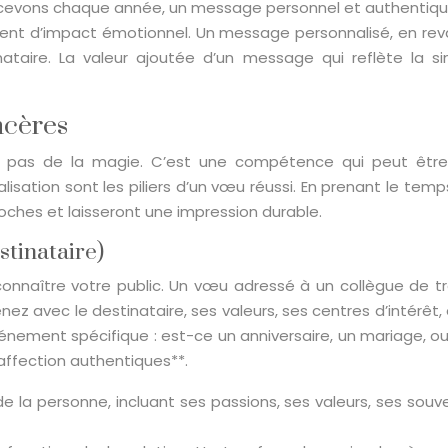
recevons chaque année, un message personnel et authentiq
 d’impact émotionnel. Un message personnalisé, en revan
taire. La valeur ajoutée d’un message qui reflète la sin
ncères
 pas de la magie. C’est une compétence qui peut être 
alisation sont les piliers d’un vœu réussi. En prenant le te
ches et laisseront une impression durable.
stinataire)
onnaître votre public. Un vœu adressé à un collègue de tr
nez avec le destinataire, ses valeurs, ses centres d’intérê
énement spécifique : est-ce un anniversaire, un mariage, o
ffection authentiques**.
é de la personne, incluant ses passions, ses valeurs, ses souv