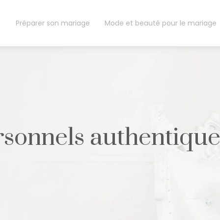
Préparer son mariage
Mode et beauté pour le mariage
rsonnels authentique