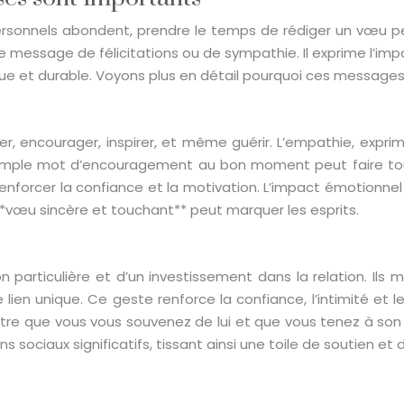
onnels abondent, prendre le temps de rédiger un vœu per
message de félicitations ou de sympathie. Il exprime l’impor
ique et durable. Voyons plus en détail pourquoi ces messages
r, encourager, inspirer, et même guérir. L’empathie, expri
simple mot d’encouragement au bon moment peut faire tout
nforcer la confiance et la motivation. L’impact émotionnel
 **vœu sincère et touchant** peut marquer les esprits.
articulière et d’un investissement dans la relation. Ils m
re lien unique. Ce geste renforce la confiance, l’intimité e
 que vous vous souvenez de lui et que vous tenez à son bon
 sociaux significatifs, tissant ainsi une toile de soutien et