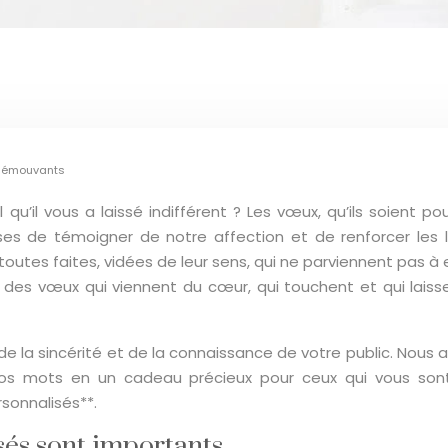
t émouvants
u’il vous a laissé indifférent ? Les vœux, qu’ils soient p
s de témoigner de notre affection et de renforcer les li
utes faites, vidées de leur sens, qui ne parviennent pas à 
 des vœux qui viennent du cœur, qui touchent et qui laiss
 de la sincérité et de la connaissance de votre public. Nou
r vos mots en un cadeau précieux pour ceux qui vous s
sonnalisés**.
sés sont importants