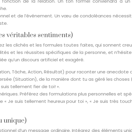
onction de la relation. Un ton formel conviendra à un s
che.
nel et de l’événement. Un vœu de condoléances nécessite
ste.
es véritables sentiments)
itez les clichés et les formules toutes faites, qui sonnent c
ités et les réussites spécifiques de la personne, et n’hésit
ée qu’un discours artificiel et exagéré.
tion, Tâche, Action, Résultat) pour raconter une anecdote o
aversée (Situation), de la manière dont tu as géré les choses
uis tellement fier de toi! ».
énériques. Préférez des formulations plus personnelles et spé
 « Je suis tellement heureux pour toi », « Je suis très touc
u unique)
tionnel d’un message ordinaire. Intégrez des éléments uniq