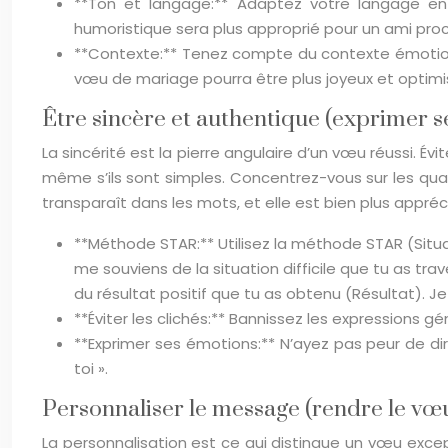
**Ton et langage:** Adaptez votre langage en f
humoristique sera plus approprié pour un ami pro
**Contexte:** Tenez compte du contexte émotion
vœu de mariage pourra être plus joyeux et optimi
Être sincère et authentique (exprimer s
La sincérité est la pierre angulaire d’un vœu réussi. Év
même s’ils sont simples. Concentrez-vous sur les qual
transparaît dans les mots, et elle est bien plus appréci
**Méthode STAR:** Utilisez la méthode STAR (Situa
me souviens de la situation difficile que tu as tr
du résultat positif que tu as obtenu (Résultat). Je s
**Éviter les clichés:** Bannissez les expressions g
**Exprimer ses émotions:** N’ayez pas peur de dire
toi ».
Personnaliser le message (rendre le vœ
La personnalisation est ce qui distingue un vœu excep